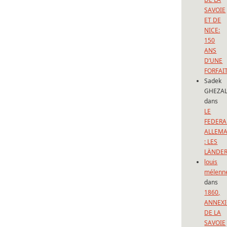
SAVOIE
ET DE
NICE:
150
ANS
D’UNE
FORFAI
Sadek
GHEZAL
dans
LE
FEDERA
ALLEM
: LES
LÄNDE
louis
mélenn
dans
1860,
ANNEX
DE LA
SAVOIE