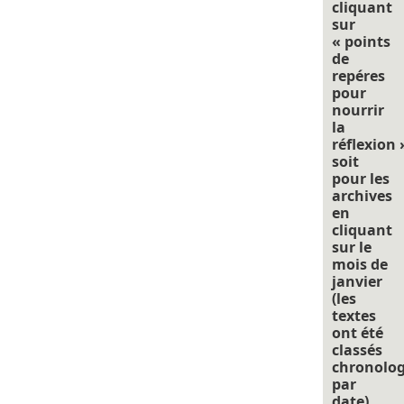
cliquant
sur
« points
de
repéres
pour
nourrir
la
réflexion 
soit
pour les
archives
en
cliquant
sur le
mois de
janvier
(les
textes
ont été
classés
chronolo
par
date).