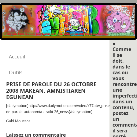
●
Comme
il se
Acceuil
doit,
dans le
Outils
cas ou
vous
PRISE DE PAROLE DU 26 OCTOBRE
rencontre
une
2008 MAKEAN, AMNISTIAREN
imperfect
EGUNEAN
dans un
[dailymotion]http://www.dailymotion.com/video/x77atw_prise-
contenu,
de-parole-autonomia-eraiki-26_news[/dailymotion]
postez
un
Gabi Mouesca
commenta
il sera
Laissez un commentaire
porté