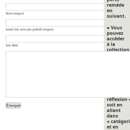
reméde
en
Nom (requis)
suivant.
● Vous
email (ne sera pas publié) (requis)
pouvez
accéder
à la
Site Web
collection
de la
série
« Points
de
repéres
pour
nourrir
la
réflexion 
soit en
allant
dans
« catégori
et en