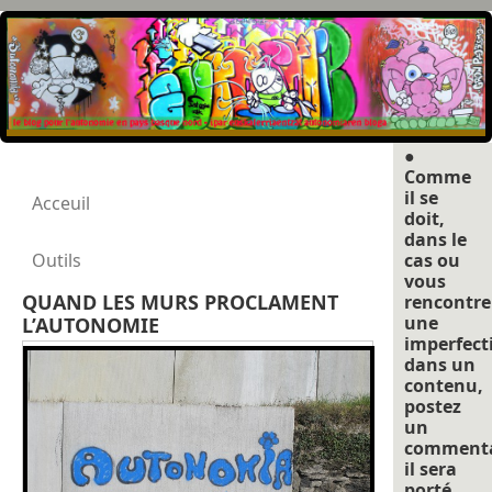
●
Comme
il se
Acceuil
doit,
dans le
Outils
cas ou
vous
QUAND LES MURS PROCLAMENT
rencontre
une
L’AUTONOMIE
imperfect
dans un
contenu,
postez
un
commenta
il sera
porté