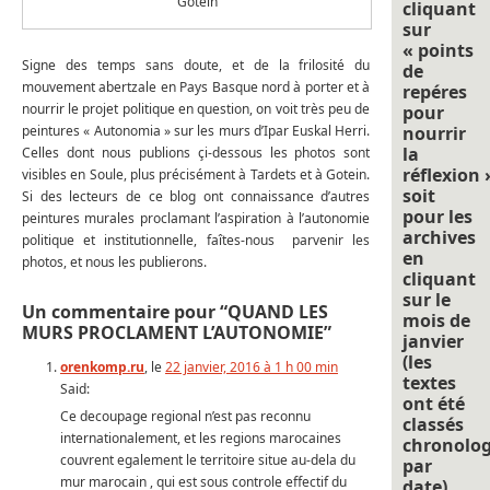
Gotein
cliquant
sur
« points
Signe des temps sans doute, et de la frilosité du
de
mouvement abertzale en Pays Basque nord à porter et à
repéres
nourrir le projet politique en question, on voit très peu de
pour
peintures « Autonomia » sur les murs d’Ipar Euskal Herri.
nourrir
la
Celles dont nous publions çi-dessous les photos sont
réflexion 
visibles en Soule, plus précisément à Tardets et à Gotein.
soit
Si des lecteurs de ce blog ont connaissance d’autres
pour les
peintures murales proclamant l’aspiration à l’autonomie
archives
politique et institutionnelle, faîtes-nous parvenir les
en
photos, et nous les publierons.
cliquant
sur le
Un commentaire pour “QUAND LES
mois de
MURS PROCLAMENT L’AUTONOMIE”
janvier
(les
orenkomp.ru
, le
22 janvier, 2016 à 1 h 00 min
textes
Said:
ont été
Ce decoupage regional n’est pas reconnu
classés
internationalement, et les regions marocaines
chronolo
couvrent egalement le territoire situe au-dela du
par
mur marocain , qui est sous controle effectif du
date).