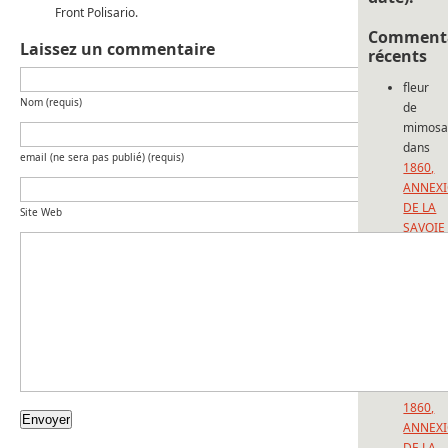
Front Polisario.
Commenta
Laissez un commentaire
récents
fleur
Nom (requis)
de
mimos
dans
email (ne sera pas publié) (requis)
1860,
ANNEX
DE LA
Site Web
SAVOIE
ET DE
NICE:
150
ANS
D’UNE
FORFAI
BERTAI
dans
1860,
ANNEX
DE LA