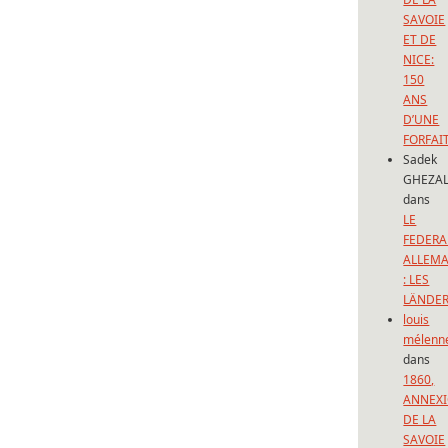
SAVOIE
ET DE
NICE:
150
ANS
D’UNE
FORFAI
Sadek
GHEZAL
dans
LE
FEDERA
ALLEM
: LES
LÄNDE
louis
mélenn
dans
1860,
ANNEX
DE LA
SAVOIE