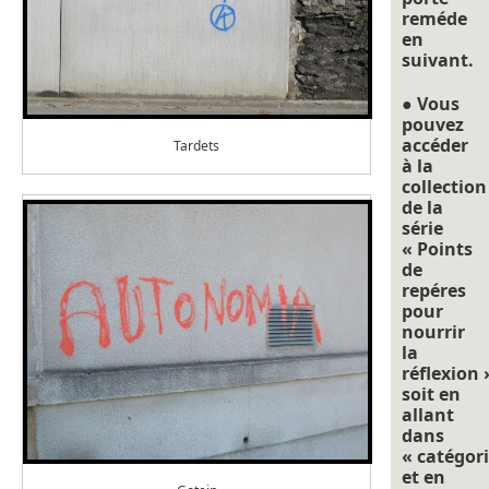
reméde
en
suivant.
● Vous
pouvez
accéder
Tardets
à la
collection
de la
série
« Points
de
repéres
pour
nourrir
la
réflexion 
soit en
allant
dans
« catégori
et en