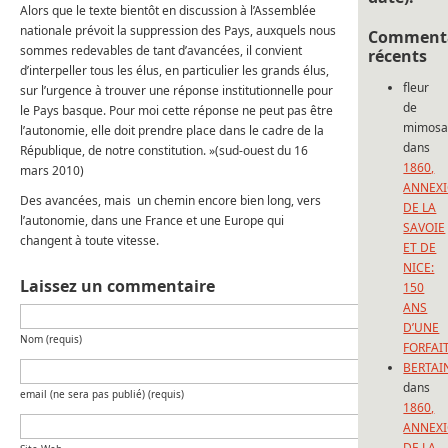
Alors que le texte bientôt en discussion à l’Assemblée
nationale prévoit la suppression des Pays, auxquels nous
Commenta
sommes redevables de tant d’avancées, il convient
récents
d’interpeller tous les élus, en particulier les grands élus,
fleur
sur l’urgence à trouver une réponse institutionnelle pour
de
le Pays basque. Pour moi cette réponse ne peut pas être
mimos
l’autonomie, elle doit prendre place dans le cadre de la
dans
République, de notre constitution. »(sud-ouest du 16
1860,
mars 2010)
ANNEX
Des avancées, mais un chemin encore bien long, vers
DE LA
l’autonomie, dans une France et une Europe qui
SAVOIE
changent à toute vitesse.
ET DE
NICE:
Laissez un commentaire
150
ANS
D’UNE
Nom (requis)
FORFAI
BERTAI
dans
email (ne sera pas publié) (requis)
1860,
ANNEX
DE LA