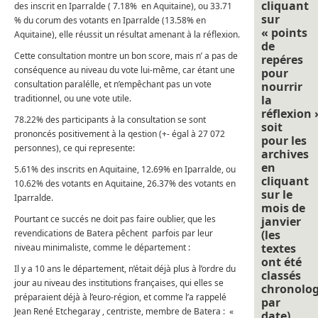
cliquant
des inscrit en Iparralde ( 7.18% en Aquitaine), ou 33.71
sur
% du corum des votants en Iparralde (13.58% en
« points
Aquitaine), elle réussit un résultat amenant à la réflexion.
de
Cette consultation montre un bon score, mais n’ a pas de
repéres
conséquence au niveau du vote lui-même, car étant une
pour
consultation paralélle, et n’empêchant pas un vote
nourrir
traditionnel, ou une vote utile.
la
réflexion 
78.22% des participants à la consultation se sont
soit
prononcés positivement à la qestion (+- égal à 27 072
pour les
personnes), ce qui represente:
archives
en
5.61% des inscrits en Aquitaine, 12.69% en Iparralde, ou
cliquant
10.62% des votants en Aquitaine, 26.37% des votants en
sur le
Iparralde.
mois de
Pourtant ce succés ne doit pas faire oublier, que les
janvier
revendications de Batera pêchent parfois par leur
(les
textes
niveau minimaliste, comme le département :
ont été
Il y a 10 ans le département, n’était déjà plus à l’ordre du
classés
jour au niveau des institutions françaises, qui elles se
chronolo
préparaient déjà à l’euro-région, et comme l’a rappelé
par
Jean René Etchegaray , centriste, membre de Batera : «
date).