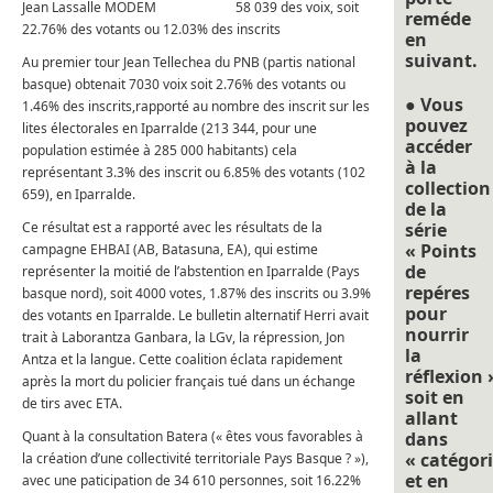
Jean Lassalle MODEM 58 039 des voix, soit
reméde
22.76% des votants ou 12.03% des inscrits
en
suivant.
Au premier tour Jean Tellechea du PNB (partis national
basque) obtenait 7030 voix soit 2.76% des votants ou
● Vous
1.46% des inscrits,rapporté au nombre des inscrit sur les
pouvez
lites électorales en Iparralde (213 344, pour une
accéder
population estimée à 285 000 habitants) cela
à la
représentant 3.3% des inscrit ou 6.85% des votants (102
collection
659), en Iparralde.
de la
Ce résultat est a rapporté avec les résultats de la
série
« Points
campagne EHBAI (AB, Batasuna, EA), qui estime
de
représenter la moitié de l’abstention en Iparralde (Pays
repéres
basque nord), soit 4000 votes, 1.87% des inscrits ou 3.9%
pour
des votants en Iparralde. Le bulletin alternatif Herri avait
nourrir
trait à Laborantza Ganbara, la LGv, la répression, Jon
la
Antza et la langue. Cette coalition éclata rapidement
réflexion 
après la mort du policier français tué dans un échange
soit en
de tirs avec ETA.
allant
Quant à la consultation Batera (« êtes vous favorables à
dans
« catégori
la création d’une collectivité territoriale Pays Basque ? »),
et en
avec une paticipation de 34 610 personnes, soit 16.22%