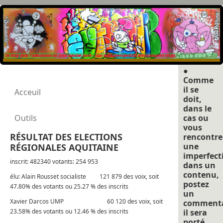
●
Comme
il se
Acceuil
doit,
dans le
Outils
cas ou
vous
RÉSULTAT DES ELECTIONS
rencontre
une
RÉGIONALES AQUITAINE
imperfect
inscrit: 482340 votants: 254 953
dans un
contenu,
élu: Alain Rousset socialiste 121 879 des voix, soit
postez
47.80% des votants ou 25.27 % des inscrits
un
Xavier Darcos UMP 60 120 des voix, soit
commenta
23.58% des votants ou 12.46 % des inscrits
il sera
porté