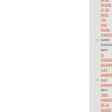
SAVOIE
ET DE
NICE:
150
ANS
D’UNE
FORFAI
Sadek
GHEZAL
dans
LE
FEDERA
ALLEM
: LES
LÄNDE
louis
mélenn
dans
1860,
ANNEX
DE LA
SAVOIE