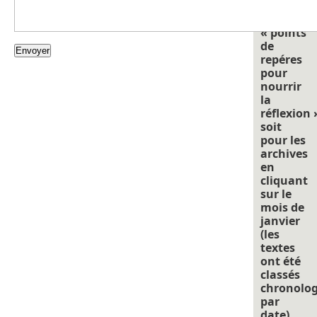
cliquant
sur
« points
de
repéres
pour
nourrir
la
réflexion 
soit
pour les
archives
en
cliquant
sur le
mois de
janvier
(les
textes
ont été
classés
chronolo
par
date).