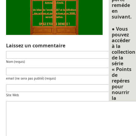
reméde
en
suivant.
● Vous
pouvez
accéder
Laissez un commentaire
à la
collection
de la
Nom (requis)
série
« Points
de
email (ne sera pas publié) (requis)
repéres
pour
nourrir
Site Web
la
réflexion 
soit en
allant
dans
« catégori
et en