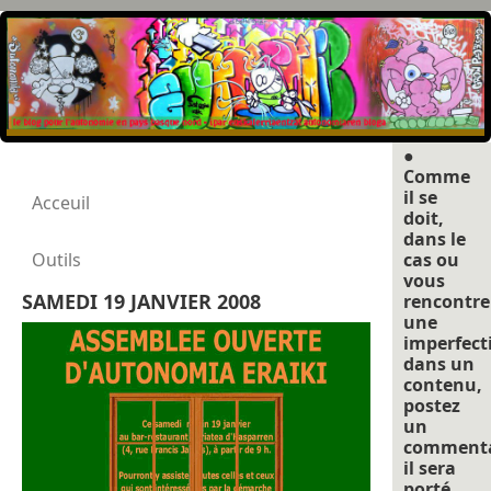
●
Comme
il se
Acceuil
doit,
dans le
Outils
cas ou
vous
SAMEDI 19 JANVIER 2008
rencontre
une
imperfect
dans un
contenu,
postez
un
commenta
il sera
porté