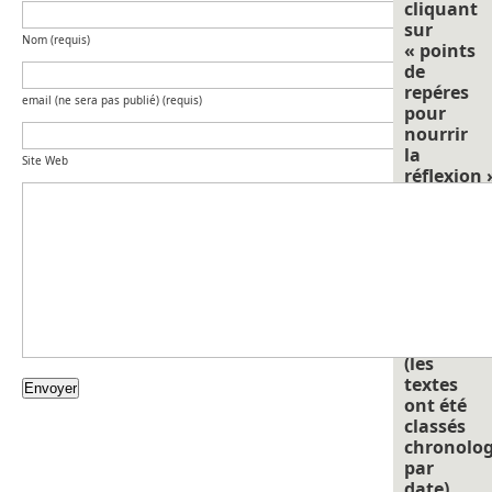
cliquant
sur
Nom (requis)
« points
de
repéres
email (ne sera pas publié) (requis)
pour
nourrir
la
Site Web
réflexion 
soit
pour les
archives
en
cliquant
sur le
mois de
janvier
(les
textes
ont été
classés
chronolo
par
date).