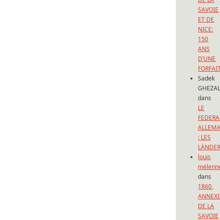
SAVOIE
ET DE
NICE:
150
ANS
D’UNE
FORFAI
Sadek
GHEZAL
dans
LE
FEDERA
ALLEM
: LES
LÄNDE
louis
mélenn
dans
1860,
ANNEX
DE LA
SAVOIE