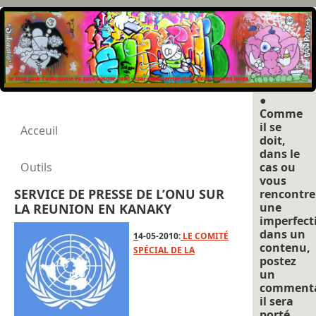
●
Comme
il se
Acceuil
doit,
dans le
Outils
cas ou
vous
SERVICE DE PRESSE DE L’ONU SUR
rencontre
une
LA REUNION EN KANAKY
imperfect
dans un
1
4-05-2010:
LE COMITÉ
contenu,
SPÉCIAL DE LA
postez
un
commenta
il sera
porté