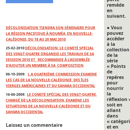
reméde
en
suivant.
● Vous
DÉCOLONISATION TIENDRA SON SÉMINAIRE POUR
pouvez
LA RÉGION PACIFIQUE À NOUMÉA, EN NOUVELLE-
accéder
CALÉDONIE, DU 18 AU 20 MAI 2010
à la
25-02-2010:
DÉCOLONISATION: LE COMITÉ SPÉCIAL
collection
DES VINGT-QUATRE ORGANISE LES TRAVAUX DE SA
de la
SESSION 2010 ET RECOMMANDE À L’ASSEMBLÉE
série
D’AJOUTER UN MEMBRE À SA COMPOSITION
« Points
de
06-10-2009:
L A QUATRIÈME COMMISSION EXAMINE
repéres
LES CAS DE LA NOUVELLE-CALÉDONIE, DES ÎLES
pour
VIERGES AMÉRICAINES ET DU SAHARA OCCIDENTAL
nourrir
la
16-06-2009:
LE COMITÉ SPÉCIAL DES VINGT-QUATRE,
réflexion 
CHARGÉ DE LA DÉCOLONISATION, EXAMINE LES
soit en
SITUATIONS DE LA NOUVELLE-CALÉDONIE ET DU
allant
SAHARA OCCIDENTAL
dans
« catégori
Laissez un commentaire
et en