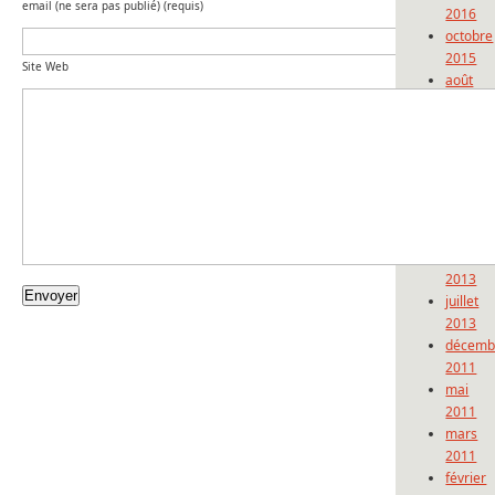
email (ne sera pas publié) (requis)
2016
octobre
2015
Site Web
août
2015
janvier
2015
décemb
2014
novemb
2014
octobre
2013
juillet
2013
décemb
2011
mai
2011
mars
2011
février