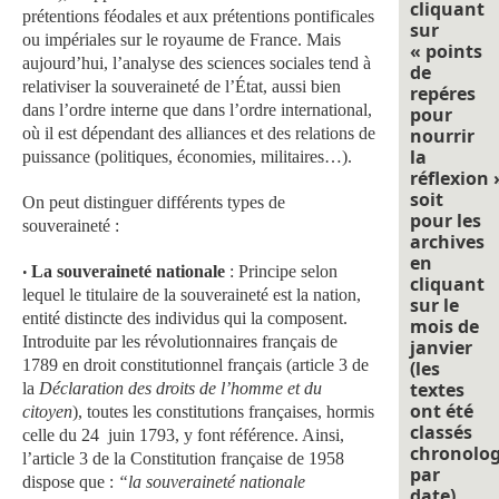
cliquant
prétentions féodales et aux prétentions pontificales
sur
ou impériales sur le royaume de France. Mais
« points
aujourd’hui, l’analyse des sciences sociales tend à
de
relativiser la souveraineté de l’État, aussi bien
repéres
dans l’ordre interne que dans l’ordre international,
pour
où il est dépendant des alliances et des relations de
nourrir
la
puissance (politiques, économies, militaires…).
réflexion 
soit
On peut distinguer différents types de
pour les
souveraineté :
archives
en
La souveraineté nationale
: Principe selon
•
cliquant
lequel le titulaire de la souveraineté est la nation,
sur le
entité distincte des individus qui la composent.
mois de
Introduite par les révolutionnaires français de
janvier
1789 en droit constitutionnel français (article 3 de
(les
textes
la
Déclaration des droits de l’homme et du
ont été
citoyen
), toutes les constitutions françaises, hormis
classés
celle du 24 juin 1793, y font référence. Ainsi,
chronolo
l’article 3 de la Constitution française de 1958
par
dispose que :
“la souveraineté nationale
date).