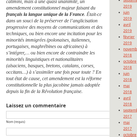
septem
catimini, mais à une quasi unanimité, un
2019
amendement constitutionnel majeur faisant du
juin
français la langue unique de la France
. Était-ce
2019
dans un souci de la préserver de l’anglicisation
avril
progressive des moyens de communications et des
2019
techniques, ou bien encore une incitation pour les
février
minorités immigrées (polonaises, italiennes,
2019
portugaises, maghrébines ou africaines) à
novemb
s’intégrer,… ou bien encore de contraindre les
2018
minorités linguistiques et nationalitaires
octobre
(alsaciens, basques, bretons, catalans, corses,
2018
occitans…) à s’assimiler une fois pour toute ? En
juin
tout état de cause, cet amendement est la réforme
2018
constitutionnelle la plus jacobine jamais adoptée
mai
depuis la fin de la Révolution française.
2018
avril
2018
Laissez un commentaire
septem
2017
Nom (requis)
mai
2017
octobre