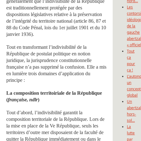
nord…
généralement que l’indivisibilité de la République
Les
est traditionnellement protégée par des
contors
dispositions législatives relative à la préservation
idéolog
de l’intégrité du territoire national (article 86, 87 et
de la
88 du Code Pénal, lois du 1er juillet 1901 et du 10
gauche
janvier 1936).
abertza
« officie
Tout en transformant l’indivisibilité de la
Tout
République de postulat politique en notion
ça
juridique, la jurisprudence constitutionnelle
pour
française n’a pas supprimé la confusion. Elle a mis
ça !
en lumière trois domaines d’application du
L’auton
principe :
un
concept
La composition territoiriale de la République
global
(
française, ndlr
)
Un
abertza
Tout d’abord, l’indivisibilité garantit la
hors-
composition territoriale de la République. Lors de
sol…
la mise en place de la Ve République, seuls les
La
territoires d’outre mer disposaient de la faculté de
lutte
quitter la République immédiatement ou dans le
par