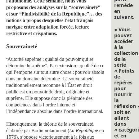
l’autonomie. Cette semaine, nous vous
reméde
proposons des analyses sur la “souveraineté”
en
et sur “l’indivisibilité de la République”… des
suivant.
notions à propos desquelles l’état français
navigue entre adaptation forcée, lecture
● Vous
restrictive et crispations.
pouvez
accéder
Souveraineté
à la
collection
de la
Autorité suprême ; qualité du pouvoir qui se
“
série
détermine lui-même”. Par extension : qualité de ce
« Points
qui l’emporte sur tout autre chose ; pouvoir absolu
de
dans un domaine déterminé. La souveraineté,
repéres
traditionnellement reconnue à l’État en droit
pour
public est un pouvoir de droit, originaire et
nourrir
suprême. Elle suppose donc la plénitude des
la
compétences dans l’ordre interne et
réflexion 
l’indépendance absolue dans l’ordre international.
soit en
allant
dans
Historiquement, la théorie de la souveraineté,
« catégori
élaborée par Bodin notamment (
La République
en
et en
1576), s’oppose victorieusement à la fois aux