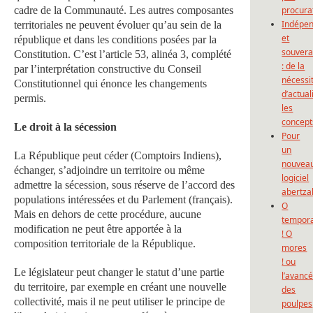
cadre de la Communauté. Les autres composantes
procura
Indépe
territoriales ne peuvent évoluer qu’au sein de la
et
république et dans les conditions posées par la
souvera
Constitution. C’est l’article 53, alinéa 3, complété
: de la
par l’interprétation constructive du Conseil
nécessi
Constitutionnel qui énonce les changements
d’actual
permis.
les
concept
Le droit à la sécession
Pour
un
La République peut céder (Comptoirs Indiens),
nouvea
échanger, s’adjoindre un territoire ou même
logiciel
admettre la sécession, sous réserve de l’accord des
abertza
populations intéressées et du Parlement (français).
O
Mais en dehors de cette procédure, aucune
tempor
modification ne peut être apportée à la
! O
composition territoriale de la République.
mores
! ou
Le législateur peut changer le statut d’une partie
l’avanc
du territoire, par exemple en créant une nouvelle
des
collectivité, mais il ne peut utiliser le principe de
poulpes