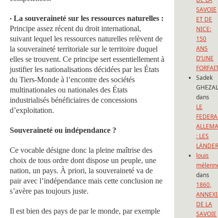
SAVOIE
La souveraineté sur les ressources naturelles :
•
ET DE
Principe assez récent du droit international,
NICE:
suivant lequel les ressources naturelles relèvent de
150
ANS
la souveraineté territoriale sur le territoire duquel
D’UNE
elles se trouvent. Ce principe sert essentiellement à
FORFAI
justifier les nationalisations décidées par les États
Sadek
du Tiers-Monde à l’encontre des sociétés
GHEZAL
multinationales ou nationales des États
dans
industrialisés bénéficiaires de concessions
LE
d’exploitation.
FEDERA
ALLEM
Souveraineté ou indépendance ?
: LES
LÄNDE
Ce vocable désigne donc la pleine maîtrise des
louis
choix de tous ordre dont dispose un peuple, une
mélenn
nation, un pays. À priori, la souveraineté va de
dans
pair avec l’indépendance mais cette conclusion ne
1860,
s’avère pas toujours juste.
ANNEX
DE LA
Il est bien des pays de par le monde, par exemple
SAVOIE