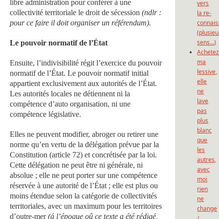
libre administration pour conférer à une
vers
collectivité territoriale le droit de sécession
(ndlr :
la re-
pour ce faire il doit organiser un référendum).
connais
(plusieu
sens…)
Le pouvoir normatif de l’État
Achete
ma
Ensuite, l’indivisibilité régit l’exercice du pouvoir
lessive,
normatif de l’État. Le pouvoir normatif initial
elle
appartient exclusivement aux autorités de l’État.
ne
Les autorités locales ne détiennent ni la
lave
compétence d’auto organisation, ni une
pas
compétence législative.
plus
blanc
Elles ne peuvent modifier, abroger ou retirer une
que
norme qu’en vertu de la délégation prévue par la
les
Constitution (article 72) et concrétisée par la loi.
autres,
Cette délégation ne peut être ni générale, ni
avec
absolue ; elle ne peut porter sur une compétence
moi
réservée à une autorité de l’État ; elle est plus ou
rien
moins étendue selon la catégorie de collectivités
ne
territoriales, avec un maximum pour les territoires
change
d’outre-mer
(á l’époque oû ce texte a été rédigé,
/