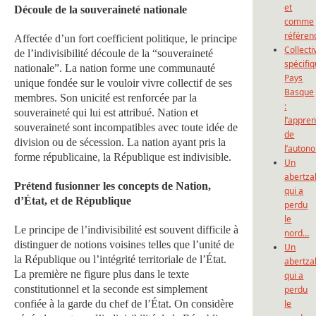
et
Découle de la souveraineté nationale
comme
référen
Affectée d’un fort coefficient politique, le principe
Collecti
de l’indivisibilité découle de la “souveraineté
spécifi
nationale”. La nation forme une communauté
Pays
unique fondée sur le vouloir vivre collectif de ses
Basque
membres. Son unicité est renforcée par la
:
souveraineté qui lui est attribué. Nation et
l’appre
souveraineté sont incompatibles avec toute idée de
de
division ou de sécession. La nation ayant pris la
l’auton
forme républicaine, la République est indivisible.
Un
abertza
Prétend fusionner les concepts de Nation,
qui a
d’État, et de République
perdu
le
Le principe de l’indivisibilité est souvent difficile à
nord…
distinguer de notions voisines telles que l’unité de
Un
la République ou l’intégrité territoriale de l’État.
abertza
La première ne figure plus dans le texte
qui a
constitutionnel et la seconde est simplement
perdu
confiée à la garde du chef de l’État. On considère
le