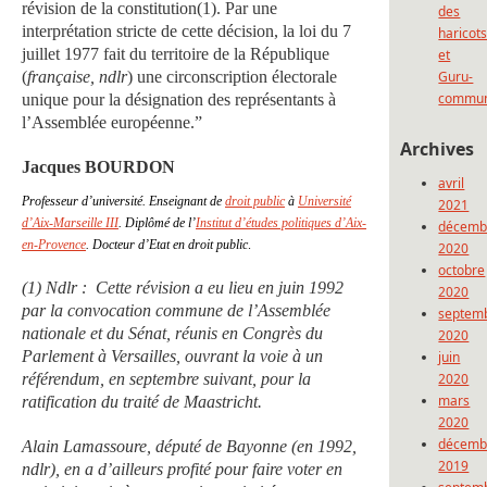
révision de la constitution(1). Par une
des
interprétation stricte de cette décision, la loi du 7
haricot
juillet 1977 fait du territoire de la République
et
(
française, ndlr
) une circonscription électorale
Guru-
commun
unique pour la désignation des représentants à
l’Assemblée européenne.”
Archives
Jacques BOURDON
avril
Professeur d’université. Enseignant de
droit public
à
Université
2021
d’Aix-Marseille III
. Diplômé de l’
Institut d’études politiques d’Aix-
décemb
en-Provence
. Docteur d’Etat en droit public
.
2020
octobre
(1) Ndlr : Cette révision a eu lieu en juin 1992
2020
par la convocation commune de l’Assemblée
septem
nationale et du Sénat, réunis en Congrès du
2020
Parlement à Versailles, ouvrant la voie à un
juin
référendum, en septembre suivant, pour la
2020
mars
ratification du traité de Maastricht.
2020
décemb
Alain Lamassoure, député de Bayonne (en 1992,
2019
ndlr), en a d’ailleurs profité pour faire voter en