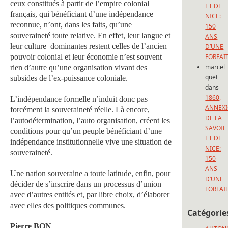
ceux constitués à partir de l’empire colonial
ET DE
français, qui bénéficiant d’une indépendance
NICE:
reconnue, n’ont, dans les faits, qu’une
150
souveraineté toute relative. En effet, leur langue et
ANS
leur culture dominantes restent celles de l’ancien
D’UNE
pouvoir colonial et leur économie n’est souvent
FORFAI
marcel
rien d’autre qu’une organisation vivant des
quet
subsides de l’ex-puissance coloniale.
dans
1860,
L’indépendance formelle n’induit donc pas
ANNEX
forcément la souveraineté réelle. Là encore,
DE LA
l’autodétermination, l’auto organisation, créent les
SAVOIE
conditions pour qu’un peuple bénéficiant d’une
ET DE
indépendance institutionnelle vive une situation de
NICE:
souveraineté.
150
ANS
Une nation souveraine a toute latitude, enfin, pour
D’UNE
décider de s’inscrire dans un processus d’union
FORFAI
avec d’autres entités et, par libre choix, d’élaborer
avec elles des politiques communes.
Catégorie
Pierre BON