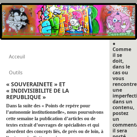
●
Comme
il se
Acceuil
doit,
dans le
Outils
cas ou
vous
« SOUVERAINETE » ET
rencontre
une
« INDIVISIBILITE DE LA
imperfect
REPUBLIQUE »
dans un
Dans la suite des « Points de repére pour
contenu,
l’autonomie institutionnelle», nous poursuivons
postez
un
cette semaine la publication d’articles ou de
commenta
textes extrait d’ouvrages de spécialistes et qui
il sera
abordent des concepts liés, de prés ou de loin, à
porté