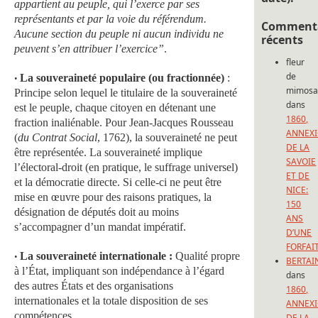
appartient au peuple, qui l’exerce par ses
représentants et par la voie du référendum.
Commenta
Aucune section du peuple ni aucun individu ne
récents
peuvent s’en attribuer l’exercice”
.
fleur
de
La souveraineté populaire (ou fractionnée)
:
•
mimos
Principe selon lequel le titulaire de la souveraineté
dans
est le peuple, chaque citoyen en détenant une
1860,
fraction inaliénable. Pour Jean-Jacques Rousseau
ANNEX
(
du Contrat Social
, 1762), la souveraineté ne peut
DE LA
être représentée. La souveraineté implique
SAVOIE
l’électoral-droit (en pratique, le suffrage universel)
ET DE
et la démocratie directe. Si celle-ci ne peut être
NICE:
mise en œuvre pour des raisons pratiques, la
150
désignation de députés doit au moins
ANS
s’accompagner d’un mandat impératif.
D’UNE
FORFAI
La souveraineté internationale :
Qualité propre
•
BERTAI
à l’État, impliquant son indépendance à l’égard
dans
des autres États et des organisations
1860,
internationales et la totale disposition de ses
ANNEX
compétences.
DE LA