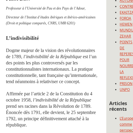
AUTON
CONTRE
Professeur à l’Université de Pau et des Pays de l’Adour,
EKAITZ
Directeur de l’Institut d’études ibériques et ibérico-américaines
FOROA
(Droit et politique comparés, CNRS, UMR 6201)
HEMEN
MUND
ZEHAR
L’indivisibilité
POINTS
DE
Dogme majeur de la vision des révolutionnaires
REPERE
de 1789,
l’indivisibilité de la République
est l’un
POUR
des points les plus controversés par les
NOURRI
constitutionnalistes internationaux. La pratique
LA
constitutionnelle, tant française qu’internationale,
REFLEX
tend néanmoins à relativiser ce concept.
PRISON
UNPO
Affirmée par l’article 2 de la Constitution du 4
octobre 1958,
l’indivisibilité de la République
Articles
prend ses racines dans la Révolution de 1789.
récents
Énoncée dès 1791, elle devient, le 25 septembre
L’Europ
1792, un principe définitivement attaché à la
comme
république.
perspec