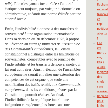
ndlr).
Elle n’est jamais incontrôlée : l’autorité
Repliem
étatique peut toujours, par voie juridictionnelle ou
national
administrative, anéantir une norme édictée par une
françai
autorité locale.
et
repli
politiqu
Enfin, l’indivisibilité s’oppose à des transferts de
abertza
souveraineté à une organisation internationale.
!
Dans sa décision du 30 décembre 1976, à propos
ETA
de l’élection au suffrage universel de
l’Assemblée
est
des Communautés européennes
, le Conseil
mort…
constitutionnel a distingué entre les limitations de
vive
souverainetés, compatibles avec le principe de
ETA ?
l’indivisibilité, et les transferts de souveraineté qui
quelle
lui sont contraires. Ainsi, l’élection de l’assemblée
légitimi
européenne ne saurait entraîner une extension des
des
compétences de cet organe, que seule une
chefs
modification des traités relatifs aux
Communautés
sans
européennes
, dans les conditions prévues par la
armées
Constitution, pourrait réaliser. Au final,
Requie
l’indivisibilité de la république interdit une
pour
intégration européenne plus forte, sans une
la fin