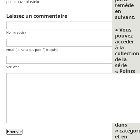
politikoaz solasteko.
reméde
en
Laissez un commentaire
suivant.
● Vous
Nom (requis)
pouvez
accéder
à la
email (ne sera pas publié) (requis)
collection
de la
série
Site Web
« Points
de
repéres
pour
nourrir
la
réflexion 
soit en
allant
dans
« catégori
et en