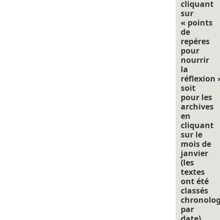
cliquant
sur
« points
de
repéres
pour
nourrir
la
réflexion 
soit
pour les
archives
en
cliquant
sur le
mois de
janvier
(les
textes
ont été
classés
chronolo
par
date).