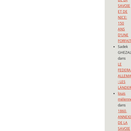
SAVOIE
ET DE
NICE:
150
ANS
D’UNE
FORFAI
Sadek
GHEZAL
dans
LE
FEDERA
ALLEM
: LES
LÄNDE
louis
mélenn
dans
1860,
ANNEX
DE LA
SAVOIE