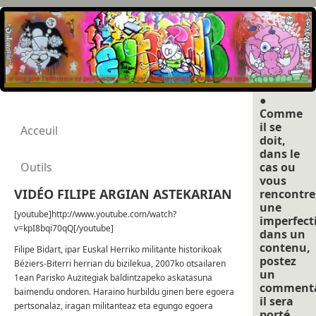
●
Comme
il se
Acceuil
doit,
dans le
Outils
cas ou
vous
VIDÉO FILIPE ARGIAN ASTEKARIAN
rencontre
une
[youtube]http://www.youtube.com/watch?
imperfect
v=kpI8bqi70qQ[/youtube]
dans un
contenu,
Filipe Bidart, ipar Euskal Herriko militante historikoak
postez
Béziers-Biterri herrian du bizilekua, 2007ko otsailaren
un
1ean Parisko Auzitegiak baldintzapeko askatasuna
commenta
baimendu ondoren. Haraino hurbildu ginen bere egoera
il sera
pertsonalaz, iragan militanteaz eta egungo egoera
porté