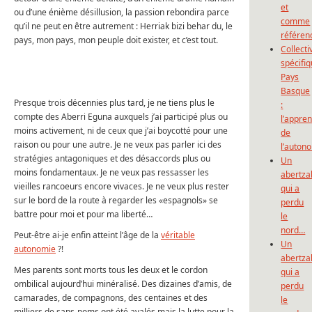
et
ou d’une énième désillusion, la passion rebondira parce
comme
qu’il ne peut en être autrement : Herriak bizi behar du, le
référen
pays, mon pays, mon peuple doit exister, et c’est tout.
Collecti
spécifi
Pays
Basque
Presque trois décennies plus tard, je ne tiens plus le
:
compte des Aberri Eguna auxquels j’ai participé plus ou
l’appre
moins activement, ni de ceux que j’ai boycotté pour une
de
raison ou pour une autre. Je ne veux pas parler ici des
l’auton
stratégies antagoniques et des désaccords plus ou
Un
moins fondamentaux. Je ne veux pas ressasser les
abertza
vieilles rancoeurs encore vivaces. Je ne veux plus rester
qui a
sur le bord de la route à regarder les «espagnols» se
perdu
battre pour moi et pour ma liberté…
le
nord…
Peut-être ai-je enfin atteint l’âge de la
véritable
Un
autonomie
?!
abertza
Mes parents sont morts tous les deux et le cordon
qui a
ombilical aujourd’hui minéralisé. Des dizaines d’amis, de
perdu
camarades, de compagnons, des centaines et des
le
milliers de sans-noms ont été avalés mais la lutte pour la