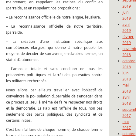
septem
maintenant, en rappelant les racines du conflit en
2019
Iparralde, et en rappelant nos propositions :
juin
– La reconnaissance officielle de notre langue, l’euskara.
2019
avril
– La reconnaissance officielle de notre territoire,
2019
Iparralde.
février
– La création d’une institution spécifique aux
2019
compétences élargies, qui donne à notre peuple les
novemb
moyens de décider de son avenir, en d’autres termes, un
2018
statut d’autonomie.
octobre
2018
– L’amnistie totale et sans condition de tous les
juin
prisonniers poli- tiques et l’arrêt des poursuites contre
2018
les militants recherchés.
mai
Nous allons par ailleurs travailler avec l’objectif de
2018
convaincre la po- pulation d’Iparralde de s’engager dans
avril
ce processus, seul à même de faire respecter nos droits
2018
et la démocratie. La Paix est l’affaire de tous, non pas
septem
seulement des partis politiques, des syndicats et de
2017
certains initiés.
mai
2017
C’est bien l’affaire de chaque homme, de chaque femme
octobre
formant le corps social de ce pays.