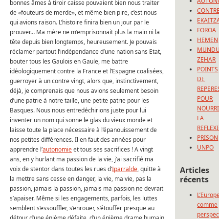
AUTON
bonnes âmes à tiroir caisse pouvaient bien nous traiter
CONTRE
de «fouteurs de merde», et même bien pire, c’est nous
EKAITZ
qui avions raison. L’histoire finira bien un jour par le
FOROA
prouver… Ma mère ne m’emprisonnait plus la main ni la
HEMEN
tête depuis bien longtemps, heureusement. Je pouvais
MUND
réclamer partout l’indépendance d’une nation sans Etat,
ZEHAR
bouter tous les Gaulois en Gaule, me battre
POINTS
idéologiquement contre la France et l’Espagne coalisées,
DE
guerroyer à un contre vingt, alors que, instinctivement,
REPERE
déjà, je comprenais que nous avions seulement besoin
POUR
d’une patrie à notre taille, une petite patrie pour les
NOURRI
Basques. Nous nous entredéchirions juste pour lui
LA
inventer un nom qui sonne le glas du vieux monde et
REFLEX
laisse toute la place nécessaire à l’épanouissement de
PRISON
nos petites différences. Il en faut des années pour
UNPO
apprendre l’
autonomie
et tous ses sacrifices ! A vingt
ans, en y hurlant ma passion de la vie, j’ai sacrifié ma
voix de stentor dans toutes les rues d’
Iparralde
, quitte à
Articles
récents
la mettre sans cesse en danger, la vie, ma vie, pas la
passion, jamais la passion, jamais ma passion ne devrait
L’Europ
s’apaiser. Même si les engagements, parfois, les luttes
comme
semblent s’essouffler, s’enrouer, s’étouffer presque au
perspec
détour d’une énième défaite, d’un énième drame humain