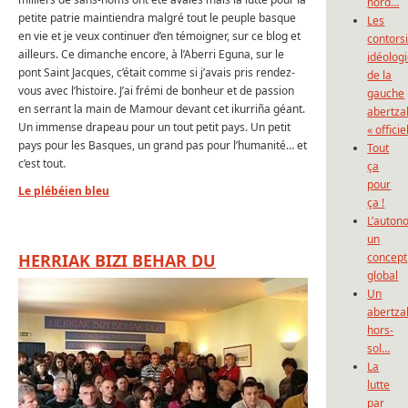
nord…
petite patrie maintiendra malgré tout le peuple basque
Les
en vie et je veux continuer d’en témoigner, sur ce blog et
contors
ailleurs. Ce dimanche encore, à l’Aberri Eguna, sur le
idéolog
pont Saint Jacques, c’était comme si j’avais pris rendez-
de la
vous avec l’histoire. J’ai frémi de bonheur et de passion
gauche
en serrant la main de Mamour devant cet ikurriña géant.
abertza
Un immense drapeau pour un tout petit pays. Un petit
« officie
pays pour les Basques, un grand pas pour l’humanité… et
Tout
c’est tout.
ça
pour
Le plébéien bleu
ça !
L’auton
un
HERRIAK BIZI BEHAR DU
concept
global
Un
abertza
hors-
sol…
La
lutte
par