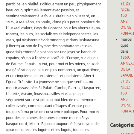
ET DE
participai en réalité. Politiquement un peu, physiquement
NICE:
beaucoup, spirituel- lement avec passion, et
150
sentimentalement à la folie. C’était un an plus tard, en
ANS
1979, à Mauléon, en Soule, 7ème plus petite province de
D’UNE
l’Euskadi d’alors, Pays de Cocagne pour les abertzale (pa-
FORFAI
triotes), les purs, les socialistes et indépendantistes, les
marcel
vrais, qui n’existerait évidemment que dans l’Askatasuna
quet
(Liberté) au son de l’hymne des combattants (eusko
dans
gudariak) entonné en canon par une joyeuse bande de
1860,
copains, réunis à l’apéro du café de l’Europe, rue du Jeu
ANNEX
de Paume. Et puis il y eut, pour moi et les miens, ceux de
DE LA
ma génération, de plus en plus nombreux, un quatrième,
SAVOIE
et un cinquième, et un sixième… et un dixième Aberri
ET DE
Eguna. Très vite. La jeunesse ne sait que s’enfuir… ou
NICE:
mourir assassinée. St Palais, Cambo, Biarritz, Hasparren,
150
Ustaritz, Ascain, Itxassou… villes et villages qui
ANS
s’égrainent sur ce si joli blog tout bleu de ma mémoire
D’UNE
collectivisée, comme autant d’étapes d’un jour pour
FORFAI
toujours à ma prise de conscience politique. Pour moi et
pour des centaines de jeunes comme moi en Pays
basque nord, l’Aberri Eguna a toujours été synonyme de
Catégorie
«jour de lutte». Les bigotes et les bigots, toutes les