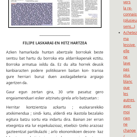
vers
la re-
connais
(plusieu
sens…)
Achete
____________________
ma
FILIPE LASKARAI-EN HITZ HARTZEA
lessive,
elle
Azken hamarkada huntan abertzale borrokak beste
ne
sentsu bat hartu du borroka eta aldarrikapenak eztitu.
lave
Borroka armatua ixildu da. Ez du alta horrek deusik
pas
kanbiarazten podere politikoaren baitan kon- trarioa
plus
gure herriari buruz duen axolagabekeria argiago
blanc
agertzen da.
que
Gaur egun zertan gira, 30 urte pasatuz gero
les
engaiamenduari esker aitzinatu girela arlo batzuetan :
autres,
avec
Herritar kontzientzia azkartu ; euskararekiko
moi
atxikimendua ; sindi- katu, alderdi eta ikastola bezalako
rien
egitura batzu sortu eta indartu dira. Bainan zer erran
ne
etxegintza eta lur espekulazioaz, etxebizi- tzeko arazoaz
change
gazteentzat partikulazki ; arlo ekonomikoen desore- kaz
/