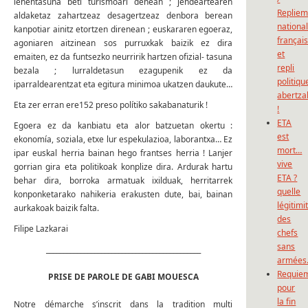
lehentasuna beti turismoari denean ; jendeartearen
Repliem
aldaketaz zahartzeaz desagertzeaz denbora berean
national
kanpotiar ainitz etortzen direnean ; euskararen egoeraz,
françai
agoniaren aitzinean sos purruxkak baizik ez dira
et
emaiten, ez da funtsezko neurririk hartzen ofizial- tasuna
repli
bezala ; lurraldetasun ezagupenik ez da
politiqu
iparraldearentzat eta egitura minimoa ukatzen daukute…
abertza
Eta zer erran ere152 preso polítiko sakabanaturik !
!
ETA
Egoera ez da kanbiatu eta alor batzuetan okertu :
est
ekonomía, soziala, etxe lur espekulazioa, laborantxa… Ez
mort…
ipar euskal herria bainan hego frantses herria ! Lanjer
vive
gorrian gira eta politikoak konplize dira. Ardurak hartu
ETA ?
behar dira, borroka armatuak ixilduak, herritarrek
quelle
konponketarako nahikeria erakusten dute, bai, bainan
légitimi
aurkakoak baizik falta.
des
Filipe Lazkarai
chefs
sans
_____________________________________________
armées
Requie
PRISE DE PAROLE DE GABI MOUESCA
pour
la fin
Notre démarche s’inscrit dans la tradition multi