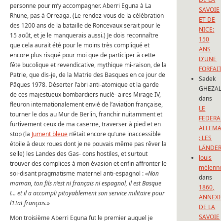
personne pour m’y accompagner. Aberri Eguna à La
SAVOIE
Rhune, pas à Orreaga. (Le rendez-vous de la célébration
ET DE
des 1200 ans de la bataille de Roncevaux serait pour le
NICE:
15 août, et je le manquerais aussi.) Je dois reconnaître
150
que cela aurait été pour le moins très compliqué et
ANS
encore plus risqué pour moi que de participer à cette
D’UNE
fête bucolique et revendicative, mythique mi-raison, de la
FORFAI
Patrie, que dis-je, de la Matrie des Basques en ce jour de
Sadek
Pâques 1978. Déserter l’abri anti-atomique et la garde
GHEZAL
de ces majestueux bombardiers nuclé- aires Mirage IV,
dans
fleuron internationalement envié de l’aviation française,
LE
tourner le dos au Mur de Berlin, franchir nuitamment et
FEDERA
furtivement ceux de ma caserne, traverser à pied et en
ALLEM
stop (la
Jument bleue
n’était encore qu’une inaccessible
: LES
étoile à deux roues dont je ne pouvais même pas rêver la
LÄNDE
selle) les Landes des Gas- cons hostiles, et surtout
louis
trouver des complices à mon évasion et enfin affronter le
mélenn
soi-disant pragmatisme maternel anti-espagnol : «
Non
dans
maman, ton fils n’est ni français ni espagnol, il est Basque
1860,
!… et il a accompli pitoyablement son service militaire pour
ANNEX
l’Etat français.
»
DE LA
SAVOIE
Mon troisième Aberri Eguna fut le premier auquel je