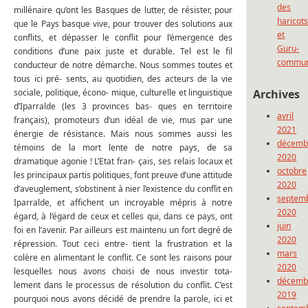
des
millénaire qu’ont les Basques de lutter, de résister, pour
haricot
que le Pays basque vive, pour trouver des solutions aux
et
conflits, et dépasser le conflit pour l’émergence des
Guru-
conditions d’une paix juste et durable. Tel est le fil
commun
conducteur de notre démarche. Nous sommes toutes et
tous ici pré- sents, au quotidien, des acteurs de la vie
Archives
sociale, politique, écono- mique, culturelle et linguistique
d’Iparralde (les 3 provinces bas- ques en territoire
avril
français), promoteurs d’un idéal de vie, mus par une
2021
énergie de résistance. Mais nous sommes aussi les
décemb
témoins de la mort lente de notre pays, de sa
2020
dramatique agonie ! L’Etat fran- çais, ses relais locaux et
octobre
les principaux partis politiques, font preuve d’une attitude
2020
d’aveuglement, s’obstinent à nier l’existence du conflit en
septem
Iparralde, et affichent un incroyable mépris à notre
2020
égard, à l’égard de ceux et celles qui, dans ce pays, ont
juin
foi en l’avenir. Par ailleurs est maintenu un fort degré de
2020
répression. Tout ceci entre- tient la frustration et la
mars
colère en alimentant le conflit. Ce sont les raisons pour
2020
lesquelles nous avons choisi de nous investir tota-
décemb
lement dans le processus de résolution du conflit. C’est
2019
pourquoi nous avons décidé de prendre la parole, ici et