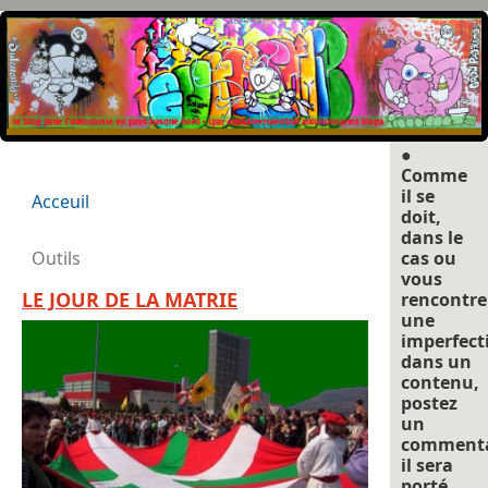
●
Comme
il se
Acceuil
doit,
dans le
Outils
cas ou
vous
LE JOUR DE LA MATRIE
rencontre
une
imperfect
dans un
contenu,
postez
un
commenta
il sera
porté