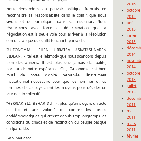
2016
Nous demandons au pouvoir politique français de
octobre
reconnaître sa responsabilité dans le conflit que nous
2015
vivons et de s’impliquer dans sa résolution. Nous
août
réaffirmons avec force et détermination que la
2015
négociation est la seule voie pour arriver à la résolution
janvier
démo- cratique du conflit touchant Iparralde.
2015
décemb
“AUTONOMIA, LEHEN URRATSA ASKATASUNAREN
2014
BIDEAN ! », tel est le leitmotiv que nous scandons depuis
novemb
bien des années. Il est plus que jamais d’actualité,
2014
porteur de notre espérance. Oui, l’Autonomie est bien
octobre
l’outil de notre dignité retrouvée, l’instrument
2013
institutionnel nécessaire pour que les hommes et les
juillet
femmes de ce pays aient les moyens pour décider de
2013
leur destin collectif.
décemb
“HERRIAK BIZI BEHAR DU ! », plus qu’un slogan, un acte
2011
de foi et une volonté de contrer les forces
mai
antidémocratiques qui créent depuis trop longtemps les
2011
conditions du chaos et de l’extinction du peuple basque
mars
en Iparralde.
2011
février
Gabi Mouesca