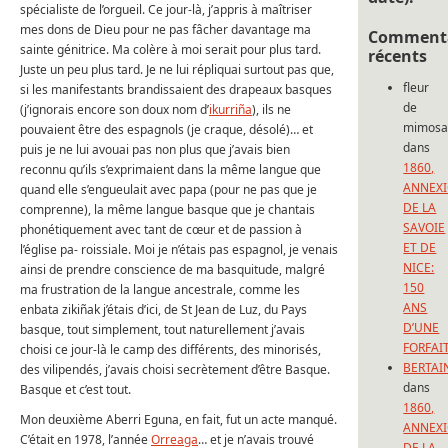
spécialiste de l’orgueil. Ce jour-là, j’appris à maîtriser
mes dons de Dieu pour ne pas fâcher davantage ma
Commenta
sainte génitrice. Ma colère à moi serait pour plus tard.
récents
Juste un peu plus tard. Je ne lui répliquai surtout pas que,
fleur
si les manifestants brandissaient des drapeaux basques
de
(j’ignorais encore son doux nom d’
ikurriña
), ils ne
mimos
pouvaient être des espagnols (je craque, désolé)… et
dans
puis je ne lui avouai pas non plus que j’avais bien
1860,
reconnu qu’ils s’exprimaient dans la même langue que
ANNEX
quand elle s’engueulait avec papa (pour ne pas que je
DE LA
comprenne), la même langue basque que je chantais
SAVOIE
phonétiquement avec tant de cœur et de passion à
ET DE
l’église pa- roissiale. Moi je n’étais pas espagnol, je venais
NICE:
ainsi de prendre conscience de ma basquitude, malgré
150
ma frustration de la langue ancestrale, comme les
ANS
enbata zikiñak j’étais d’ici, de St Jean de Luz, du Pays
D’UNE
basque, tout simplement, tout naturellement j’avais
FORFAI
choisi ce jour-là le camp des différents, des minorisés,
BERTAI
des vilipendés, j’avais choisi secrètement d’être Basque.
dans
Basque et c’est tout.
1860,
Mon deuxième Aberri Eguna, en fait, fut un acte manqué.
ANNEX
C’était en 1978, l’année
Orreaga
… et je n’avais trouvé
DE LA