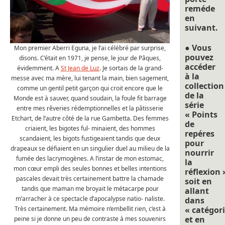
reméde
en
suivant.
● Vous
Mon premier Aberri Eguna, je l’ai célébré par surprise,
pouvez
disons. C’était en 1971, je pense, le jour de Pâques,
accéder
évidemment. A
St Jean de Luz
. Je sortais de la grand-
à la
messe avec ma mère, lui tenant la main, bien sagement,
collection
comme un gentil petit garçon qui croit encore que le
de la
Monde est à sauver, quand soudain, la foule fit barrage
série
entre mes rêveries rédemptionnelles et la pâtisserie
« Points
Etchart, de l’autre côté de la rue Gambetta. Des femmes
de
criaient, les bigotes ful- minaient, des hommes
repéres
scandaient, les bigots fustigeaient tandis que deux
pour
drapeaux se défiaient en un singulier duel au milieu de la
nourrir
fumée des lacrymogènes. A l’instar de mon estomac,
la
mon cœur empli des seules bonnes et belles intentions
réflexion 
pascales devait très certainement battre la chamade
soit en
tandis que maman me broyait le métacarpe pour
allant
m’arracher à ce spectacle d’apocalypse natio- naliste.
dans
Très certainement. Ma mémoire n’embellit rien, c’est à
« catégori
et en
peine si je donne un peu de contraste à mes souvenirs