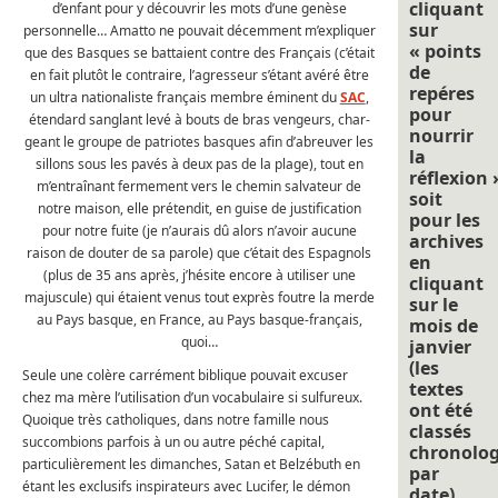
cliquant
d’enfant pour y découvrir les mots d’une genèse
sur
personnelle… Amatto ne pouvait décemment m’expliquer
« points
que des Basques se battaient contre des Français (c’était
de
en fait plutôt le contraire, l’agresseur s’étant avéré être
repéres
un ultra nationaliste français membre éminent du
SAC
,
pour
étendard sanglant levé à bouts de bras vengeurs, char-
nourrir
geant le groupe de patriotes basques afin d’abreuver les
la
sillons sous les pavés à deux pas de la plage), tout en
réflexion 
m’entraînant fermement vers le chemin salvateur de
soit
notre maison, elle prétendit, en guise de justification
pour les
pour notre fuite (je n’aurais dû alors n’avoir aucune
archives
raison de douter de sa parole) que c’était des Espagnols
en
(plus de 35 ans après, j’hésite encore à utiliser une
cliquant
majuscule) qui étaient venus tout exprès foutre la merde
sur le
au Pays basque, en France, au Pays basque-français,
mois de
quoi…
janvier
(les
Seule une colère carrément biblique pouvait excuser
textes
chez ma mère l’utilisation d’un vocabulaire si sulfureux.
ont été
Quoique très catholiques, dans notre famille nous
classés
succombions parfois à un ou autre péché capital,
chronolo
particulièrement les dimanches, Satan et Belzébuth en
par
étant les exclusifs inspirateurs avec Lucifer, le démon
date).