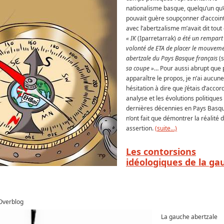
nationalisme basque, quelqu’un qu
pouvait guère soupçonner d’accoin
avec l’abertzalisme m’avait dit tout 
« IK
(Iparretarrak)
a été un rempart 
volonté de ETA de placer le mouvem
abertzale du Pays Basque français
(s
sa coupe »
… Pour aussi abrupt que 
apparaître le propos, je n’ai aucune
hésitation à dire que j’étais d’acco
analyse et les évolutions politiques
dernières décennies en Pays Basq
n’ont fait que démontrer la réalité 
assertion.
(suite…)
Les contorsions
idéologiques de la ga
 Overblog
La gauche abertzale