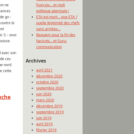
français… et repli
’on ne
politique abertzale !
tances
ETA est mort… vive ETA ?
de go :
quelle légitimité des chefs
contre la
sans armées…
ent
Requiem pour la fin des
ic !)
– sous
haricots… et Guru-
puisse
communication
rd avec son
 de ces
Archives
ue nord
avril 2021
de cette
décembre 2020
octobre 2020
septembre 2020
juin 2020
uche
mars 2020
décembre 2019
septembre 2019
juin 2019
avril 2019
février 2019