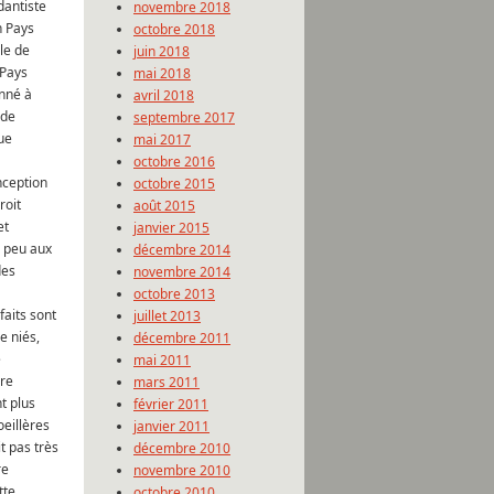
antiste
novembre 2018
n Pays
octobre 2018
le de
juin 2018
 Pays
mai 2018
nné à
avril 2018
 de
septembre 2017
que
mai 2017
octobre 2016
nception
octobre 2015
roit
août 2015
et
janvier 2015
 peu aux
décembre 2014
des
novembre 2014
octobre 2013
faits sont
juillet 2013
e niés,
décembre 2011
e
mai 2011
ère
mars 2011
t plus
février 2011
oeillères
janvier 2011
t pas très
décembre 2010
re
novembre 2010
tte
octobre 2010