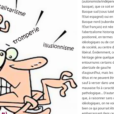
(autonomiste/indépend
basque), que ce soit e
Basque sud (sous tutel
l’Etat espagnol) oui en
Basque nord (subordo
l’État français) est née
l’abertzalisme histori
positionné, en termes
idéologiques ou de co
de société, au centre d
libéral. Évidemment, c
héritage gène quelque
entournures certains 
abertzale de gauche
d’aujourd’hui, mais les 
têtus et ne peuvent êtr
sauf à verser dans un
mauvaise foi à caract
pathologique… D’autan
que, à raisonner sans 
idéologiques, on ne voi
bien ce qui pourrait êt
embarrassant dans ce