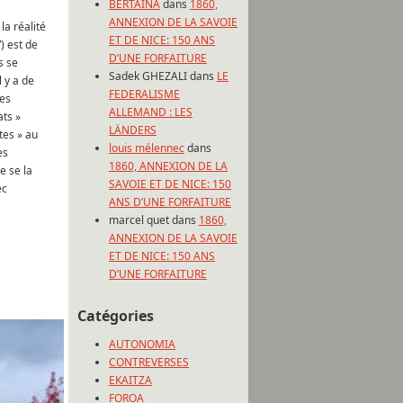
BERTAINA
dans
1860,
ANNEXION DE LA SAVOIE
la réalité
ET DE NICE: 150 ANS
) est de
D’UNE FORFAITURE
s se
Sadek GHEZALI
dans
LE
l y a de
FEDERALISME
des
ALLEMAND : LES
ats »
LÄNDERS
tes » au
louis mélennec
dans
es
1860, ANNEXION DE LA
e se la
SAVOIE ET DE NICE: 150
ec
ANS D’UNE FORFAITURE
marcel quet
dans
1860,
ANNEXION DE LA SAVOIE
ET DE NICE: 150 ANS
D’UNE FORFAITURE
Catégories
AUTONOMIA
CONTREVERSES
EKAITZA
FOROA