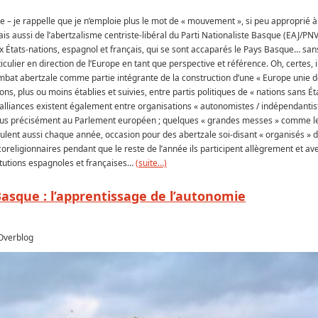
 je rappelle que je n’emploie plus le mot de « mouvement », si peu approprié à 
s aussi de l’abertzalisme centriste-libéral du Parti Nationaliste Basque (EAJ/PNV
ux États-nations, espagnol et français, qui se sont accaparés le Pays Basque… san
iculier en direction de l’Europe en tant que perspective et référence. Oh, certes, i
combat abertzale comme partie intégrante de la construction d’une « Europe unie 
tions, plus ou moins établies et suivies, entre partis politiques de « nations sans Ét
alliances existent également entre organisations « autonomistes / indépendantis
 plus précisément au Parlement européen ; quelques « grandes messes » comme l
ulent aussi chaque année, occasion pour des abertzale soi-disant « organisés » d
oreligionnaires pendant que le reste de l’année ils participent allègrement et av
tutions espagnoles et françaises…
(suite…)
 Basque : l’apprentissage de l’autonomie
 Overblog