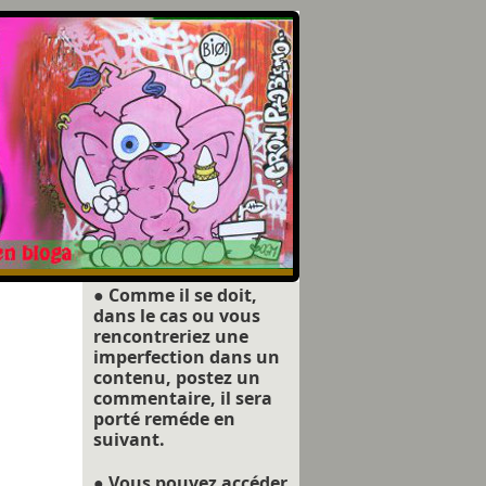
● Comme il se doit,
dans le cas ou vous
rencontreriez une
imperfection dans un
contenu, postez un
commentaire, il sera
porté reméde en
suivant.
● Vous pouvez accéder