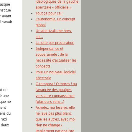
idéologiques de la gauche
Basque
abertzale « officielle »
nstitué
Tout ça pour ça !
r avant
L’autonomie, un concept
 n’avait
global
Un abertzalisme hors-
sol…
La lutte par procuration
Indépendance et
souveraineté : de la
nécessité d’actualiser les
concepts
Pour un nouveau logiciel
abertzale
O tempora ! O mores ! ou
l’avancée des poulpes
ation
vers la re-connaissance
ré une
(plusieurs sens…)
tique ne
Achetez ma lessive, elle
ment
ne lave pas plus blanc
sens du
que les autres, avec moi
razi’
rien ne change /
s deux
Repliement nationaliste