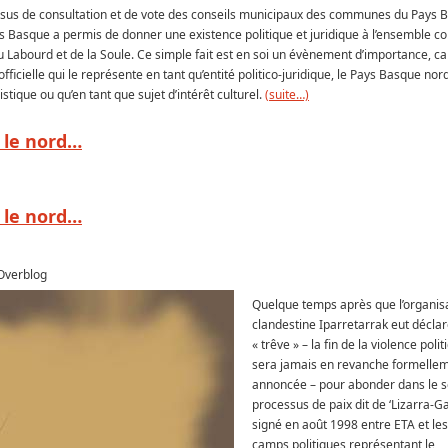
cessus de consultation et de vote des conseils municipaux des communes du Pays 
Basque a permis de donner une existence politique et juridique à l’ensemble co
u Labourd et de la Soule. Ce simple fait est en soi un évènement d’importance, ca
fficielle qui le représente en tant qu’entité politico-juridique, le Pays Basque nord
stique ou qu’en tant que sujet d’intérêt culturel.
(suite…)
 le nord…
 le nord…
 Overblog
Quelque temps après que l’organis
clandestine Iparretarrak eut décla
« trêve » – la fin de la violence poli
sera jamais en revanche formelle
annoncée – pour abonder dans le 
processus de paix dit de ‘Lizarra-Ga
signé en août 1998 entre ETA et le
camps politiques représentant le