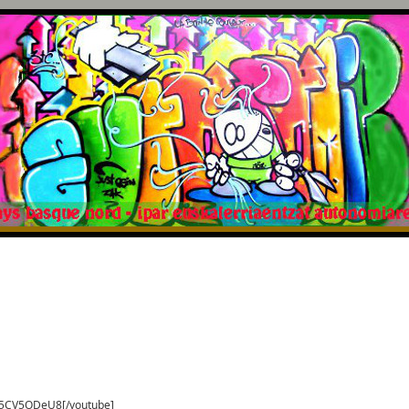
tb5CV5ODeU8[/youtube]