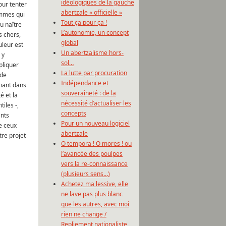
idéologiques de la gauche
our tenter
abertzale « officielle »
ommes qui
Tout ça pour ça !
vu naître
L’autonomie, un concept
s chers,
global
uleur est
Un abertzalisme hors-
 y
sol…
pliquer
La lutte par procuration
nde
Indépendance et
rnant dans
souveraineté : de la
é et la
nécessité d’actualiser les
iles -,
concepts
ants
Pour un nouveau logiciel
e ceux
abertzale
tre projet
O tempora ! O mores ! ou
l’avancée des poulpes
vers la re-connaissance
(plusieurs sens…)
Achetez ma lessive, elle
ne lave pas plus blanc
que les autres, avec moi
rien ne change /
Repliement nationaliste