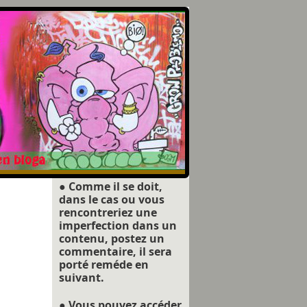
● Comme il se doit,
dans le cas ou vous
rencontreriez une
imperfection dans un
contenu, postez un
commentaire, il sera
porté reméde en
suivant.
● Vous pouvez accéder