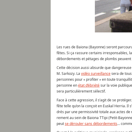
Les rues de Baiona (Bayonne) seront parcourue
fêtes. Si ça rassure certains irresponsables, l
débordements et pétages de plombs peuvent 
Cette décision aussi absurde que dangereuse a
M. Sarkozy. La
vidéo surveillance
sera de tous 
personnes pour « profiter » en toute tranquilli
personne en
état d’ébriété
sur la voie publique
sera particulièrement sélectif.
Face à cette agression, il s’agit de se protég
fête telle qu’on la conçoit en Euskal Herria. Il
drés par une permissivité totale aux actes de
rement au sein de Baiona TTipi (Petit-Bayonne)
peut
se dérouler sans débordements
… comme c