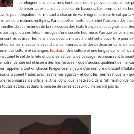
et l’éloignement, ces armes honteuses que le pouvoir central utilise p
de briser la résistance et la solidarité basques. Les femmes et les h
ouve le point d’équilibre permettant à chacun de vivre dignement sur le sol qui l’a 
prix fort de privations multiples. Parce qu’elles mettent en relief l’absence des être
 familles de ces victimes de la répression des Etats français et espagnol. Leur do
us participons à ces fêtes – mirages d’une société heureuse. Puisque les barrières
ontres et tisser les liens, nous devons mettre à profit cette ouverture pour ex
te et qui danse, masque le désir d’une communauté de destin d’exister dans le mo
ent sa culture et sa langue, l’
euskara
. Une culture et une langue qui, en s’inca
onstituent le sel de la fête et dont les estivants de passage reconnaissent la beaut
 notre identité est utilisée à des fins festives – que d’aucuns qualifient de mercant
r rappeler à tout un chacun l’exigence ma- jeure d’un nombre croissant d’habit
t l’euskara soient traités avec les mêmes égards – et donc les mêmes moyens – qu
ne reconnaissance officielle. Ainsi donc, que la fête soit, dans l’affirmation de no
toutes et tous, et dans la pensée de celles et ceux qui ne seront pas là.