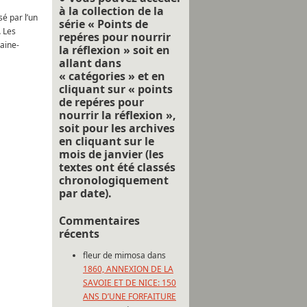
à la collection de la
é par l’un
série « Points de
 Les
repéres pour nourrir
taine-
la réflexion » soit en
allant dans
« catégories » et en
cliquant sur « points
de repéres pour
nourrir la réflexion »,
soit pour les archives
en cliquant sur le
mois de janvier (les
textes ont été classés
chronologiquement
par date).
Commentaires
récents
fleur de mimosa
dans
1860, ANNEXION DE LA
SAVOIE ET DE NICE: 150
ANS D’UNE FORFAITURE