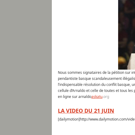
Nous sommes signataires de la pétition sur int
pendantiste basque scandaleusement illégalisé
l’indispensable résolution du conflit basque,
cellule d’Arnaldo et celle de toutes et tous les
en ligne sur arnaldo
askatu
.org
LA VIDEO DU 21 JUIN
[dailymotion]http://www.dailymotion.com/vid