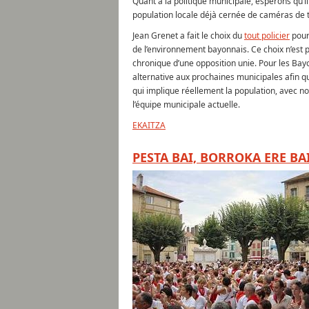
Quant à la politique municipale, espérons qu’il
population locale déjà cernée de caméras de t
Jean Grenet a fait le choix du
tout policier
pour 
de l’environnement bayonnais. Ce choix n’est pa
chronique d’une opposition unie. Pour les Bayo
alternative aux prochaines municipales afin q
qui implique réellement la population, avec n
l’équipe municipale actuelle.
EKAITZA
PESTA BAI, BORROKA ERE BA