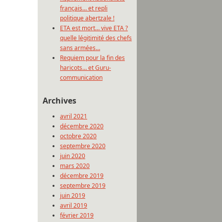
français… et repli
politique abertzale !
ETA est mort… vive ETA ?
quelle légitimité des chefs
sans armées…
Requiem pour la fin des
haricots… et Guru-
communication
Archives
avril 2021
décembre 2020
octobre 2020
septembre 2020
juin 2020
mars 2020
décembre 2019
septembre 2019
juin 2019
avril 2019
février 2019