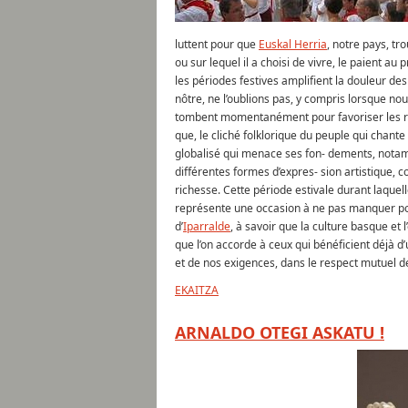
luttent pour que
Euskal Herria
, notre pays, tr
ou sur lequel il a choisi de vivre, le paient au 
les périodes festives amplifient la douleur des
nôtre, ne l’oublions pas, y compris lorsque no
tombent momentanément pour favoriser les renc
que, le cliché folklorique du peuple qui chan
globalisé qui menace ses fon- dements, notamm
différentes formes d’expres- sion artistique, c
richesse. Cette période estivale durant laquelle
représente une occasion à ne pas manquer pou
d’
Iparralde
, à savoir que la culture basque e
que l’on accorde à ceux qui bénéficient déjà d’u
et de nos exigences, dans le respect mutuel de 
EKAITZA
ARNALDO OTEGI ASKATU !