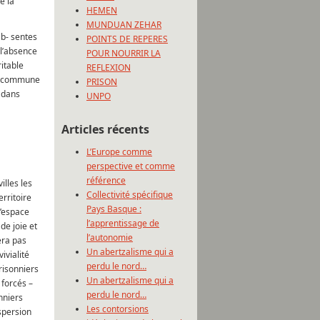
e la
HEMEN
MUNDUAN ZEHAR
ab- sentes
POINTS DE REPERES
 l’absence
POUR NOURRIR LA
itable
REFLEXION
 la commune
PRISON
 dans
UNPO
Articles récents
L’Europe comme
perspective et comme
référence
illes les
Collectivité spécifique
erritoire
Pays Basque :
l’espace
l’apprentissage de
de joie et
l’autonomie
era pas
Un abertzalisme qui a
ivialité
perdu le nord…
risonniers
Un abertzalisme qui a
 forcés –
perdu le nord…
nniers
Les contorsions
ispersion