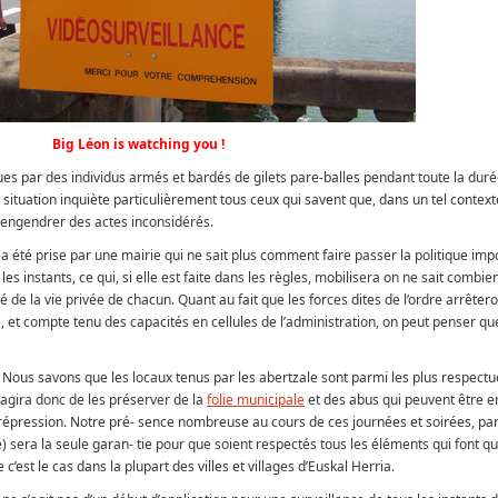
Big Léon is watching you !
s par des individus armés et bardés de gilets pare-balles pendant toute la dur
a situation inquiète particulièrement tous ceux qui savent que, dans un tel context
engendrer des actes inconsidérés.
 été prise par une mairie qui ne sait plus comment faire passer la politique im
les instants, ce qui, si elle est faite dans les règles, mobilisera on ne sait combie
té de la vie privée de chacun. Quant au fait que les forces dites de l’ordre arrêter
, et compte tenu des capacités en cellules de l’administration, on peut penser que
er. Nous savons que les locaux tenus par les abertzale sont parmi les plus respectu
 s’agira donc de les préserver de la
folie municipale
et des abus qui peuvent être e
 répression. Notre pré- sence nombreuse au cours de ces journées et soirées, part
 sera la seule garan- tie pour que soient respectés tous les éléments qui font qu
’est le cas dans la plupart des villes et villages d’Euskal Herria.