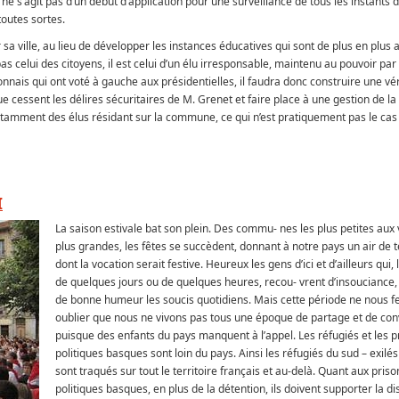
 ne s’agit pas d’un début d’application pour une surveillance de tous les instants d
outes sortes.
sa ville, au lieu de développer les instances éducatives qui sont de plus en plus 
s celui des citoyens, il est celui d’un élu irresponsable, maintenu au pouvoir par
nnais qui ont voté à gauche aux présidentielles, il faudra donc construire une vér
ue cessent les délires sécuritaires de M. Grenet et faire place à une gestion de
otamment des élus résidant sur la commune, ce qui n’est pratiquement pas le cas
I
La saison estivale bat son plein. Des commu- nes les plus petites aux v
plus grandes, les fêtes se succèdent, donnant à notre pays un air de t
dont la vocation serait festive. Heureux les gens d’ici et d’ailleurs qui, 
de quelques jours ou de quelques heures, recou- vrent d’insouciance, 
de bonne humeur les soucis quotidiens. Mais cette période ne nous f
oublier que nous ne vivons pas tous une époque de partage et de conv
puisque des enfants du pays manquent à l’appel. Les réfugiés et les p
politiques basques sont loin du pays. Ainsi les réfugiés du sud – exilés
sont traqués sur tout le territoire français et au-delà. Quant aux priso
politiques basques, en plus de la détention, ils doivent supporter la d