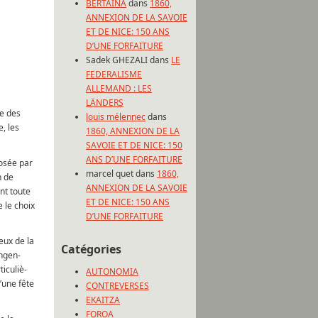
BERTAINA
dans
1860,
ANNEXION DE LA SAVOIE
ET DE NICE: 150 ANS
D’UNE FORFAITURE
Sadek GHEZALI
dans
LE
FEDERALISME
ALLEMAND : LES
LÄNDERS
ée des
louis mélennec
dans
e, les
1860, ANNEXION DE LA
SAVOIE ET DE NICE: 150
ANS D’UNE FORFAITURE
posée par
marcel quet
dans
1860,
n de
ANNEXION DE LA SAVOIE
ont toute
ET DE NICE: 150 ANS
 le choix
D’UNE FORFAITURE
eux de la
Catégories
ngen-
iculiè-
AUTONOMIA
’une fête
CONTREVERSES
EKAITZA
FOROA